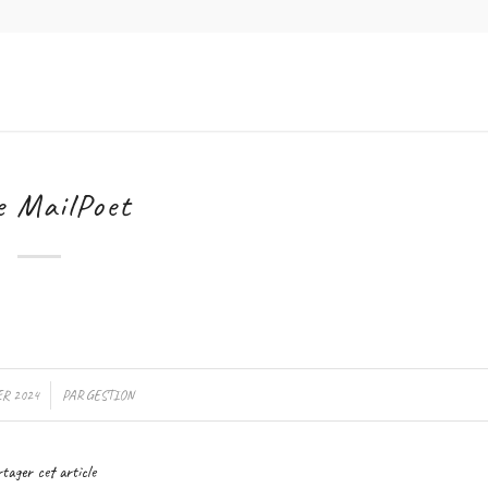
e MailPoet
ER 2024
PAR
GESTION
tager cet article