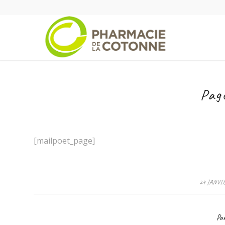
Pag
[mailpoet_page]
/
24 JANVI
Par