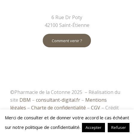
6 Rue Dr Poty
42100 Saint-Étienne
Comment venir ?
©Pharmacie de la Cotonne 2025
– Réalisation du
site
DBM
–
consultant-digital.fr
–
Mentions
légales
–
Charte de confidentialité
–
CGV
– Crédit
photos : DBM et
Freepick
Merci de consulter et de donner votre accord le cas échéant
sur notre politique de confidentialité.
Accepter
Refuser