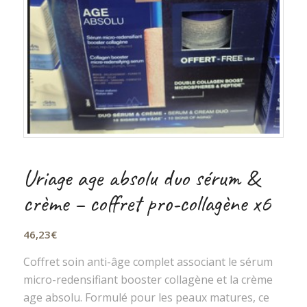
Uriage age absolu duo sérum &
crème – coffret pro-collagène x6
46,23
€
Coffret soin anti-âge complet associant le sérum
micro-redensifiant booster collagène et la crème
age absolu. Formulé pour les peaux matures, ce