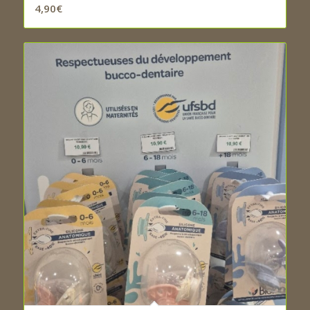
4,90
€