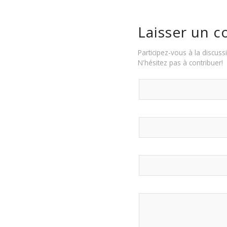
Laisser un 
Participez-vous à la discuss
N'hésitez pas à contribuer!