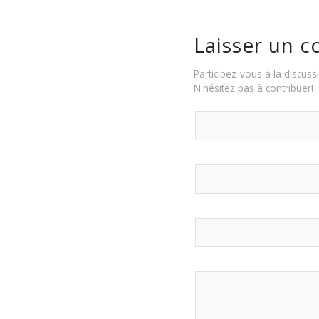
Laisser un 
Participez-vous à la discuss
N'hésitez pas à contribuer!